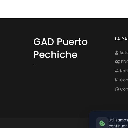
GAD Puerto
LA P
Pechiche
Auto
PD
-
Noti
Com
Con
Utilizamo
continua