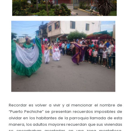
Convocatorias
GESTIÓN ADMINISTRATIVA
Plan de desarrollo y Ordenamiento Territorial - PD
Plan Anual Contratación - PAC
Plan Operativo Anual - POA
Convenios Institucionales
PRESUPUESTO: EJECUCIÓN Y REPORTES
Cédulas presupuestarias y balances
Procesos de contratación
Ejecución Presupuestaria
Recordar es volver a vivir y al mencionar el nombre de
“Puerto Pechiche” se presentan recuerdos imposibles de
Obras y proyectos
olvidar en los habitantes de la parroquia llamada de esta
manera, los adultos mayores recuerdan que sus viviendas
se encontraban asentadas en una zona montañosa,