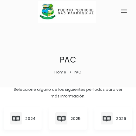
INICIO
LA PARROQUIA
RESEÑA HISTÓRICA
PAC
GAD
Historia Antigua
TRANSPARENCIA
Home
PAC
Localización y Límites
GESTIÓN Y PRESUPUESTO
Seleccione alguno de los siguientes períodos para ver
Símbolos Cívicos Puerto Pechiche
más información.
GESTIÓN INSTITUCIONAL
MECANISMOS DE PARTICIPACIÓN
GEOGRAFÍA
Sesiones Ordinarias
TURISMO
Ubicación
CIUDADANÍA ACTIVA
2024
2025
2026
Sesiones Extraordinarias
Clima
Solicitud de acceso información pública
Resoluciones
NEW